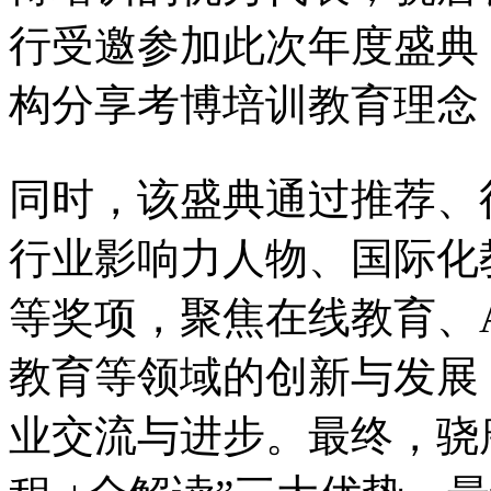
行受邀参加此次年度盛典
构分享考博培训教育理念
同时，该盛典通过推荐、
行业影响力人物、国际化
等奖项，聚焦在线教育、
教育等领域的创新与发展
业交流与进步。最终，骁唐