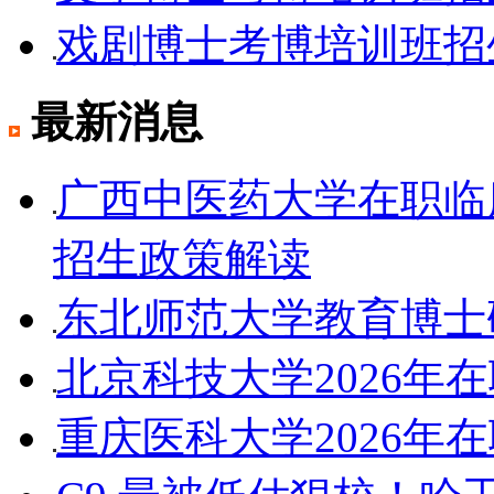
戏剧博士考博培训班招
最新消息
广西中医药大学在职临
招生政策解读
东北师范大学教育博士
北京科技大学2026年
重庆医科大学2026年