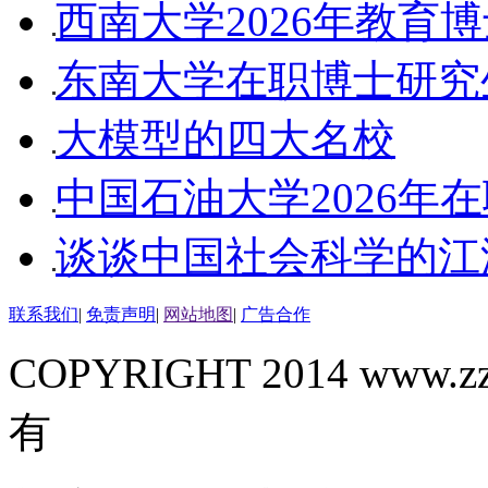
西南大学2026年教育
东南大学在职博士研究
大模型的四大名校
中国石油大学2026年
谈谈中国社会科学的江
联系我们
|
免责声明
|
网站地图
|
广告合作
COPYRIGHT 2014 ww
有