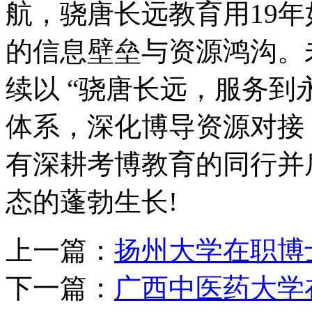
航，骁唐长远教育用19
的信息壁垒与资源鸿沟。
续以 “骁唐长远，服务到永远
体系，深化博导资源对接
有深耕考博教育的同行并
态的蓬勃生长!
上一篇：
扬州大学在职博
下一篇：
广西中医药大学