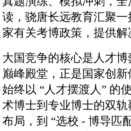
真题演练、模拟冲刺，全
读，骁唐长远教育汇聚一
家有关考博政策，提供解
大国竞争的核心是人才博
巅峰殿堂，正是国家创新
始终以 “人才摆渡人” 
术博士到专业博士的双轨覆
布局，到 “选校 - 博导匹配