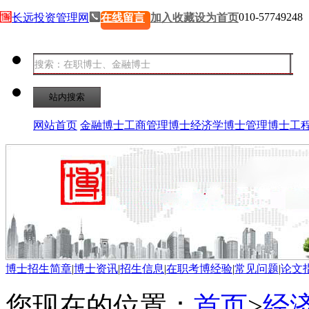
010-57749248
长远投资管理网
在线留言
加入收藏
设为首页
网站首页
金融博士
工商管理博士
经济学博士
管理博士
工
博士招生简章
|
博士资讯
|
招生信息
|
在职考博经验
|
常见问题
|
论文
您现在的位置：
首页
>
经