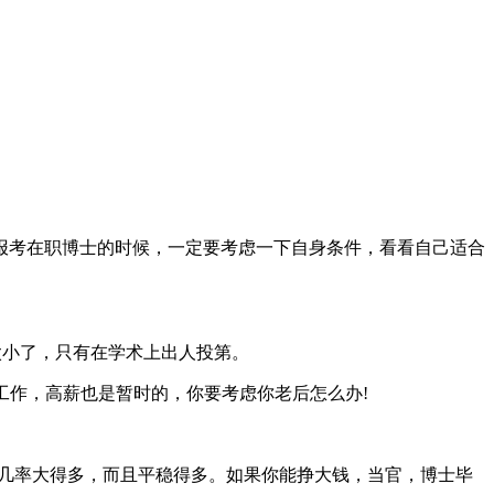
报考在职博士的时候，一定要考虑一下自身条件，看看自己适合
太小了，只有在学术上出人投第。
工作，高薪也是暂时的，你要考虑你老后怎么办!
功几率大得多，而且平稳得多。如果你能挣大钱，当官，博士毕