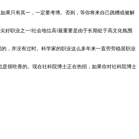
的,如果只有其一，一定要考博。否则，等你将来自己跳槽或被解
顶尖好职业之一!社会地位高!最重要是由于长期处于高文化氛围
固的，并没有过时。科学家的职业这么多年来一直劳劳稳居职业
也是很吃香的。现在社科院博士正在热招，如果你对社科院博士