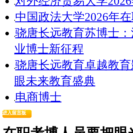
对外经济贸易大学202
中国政法大学2026年
骁唐长远教育苏博士：
业博士新征程
骁唐长远教育卓越教育影
眼未来教育盛典
电商博士
进入留言板