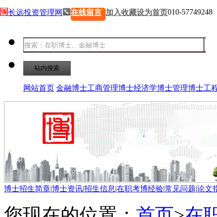
010-57749248
长远投资管理网
在线留言
加入收藏
设为首页
网站首页
金融博士
工商管理博士
经济学博士
管理博士
工
博士招生简章
|
博士资讯
|
招生信息
|
在职考博经验
|
常见问题
|
论文
您现在的位置：
首页
>
在