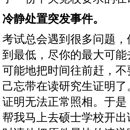
冷静处置突发事件。
考试总会遇到很多问题，
到最低，尽你的最大可能
可能地把时间往前赶，不
己忘带在读研究生证明了
证明无法正常照相。于是
帮我马上去硕士学校开出