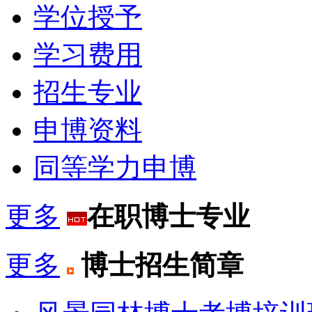
学位授予
学习费用
招生专业
申博资料
同等学力申博
更多
在职博士专业
更多
博士招生简章