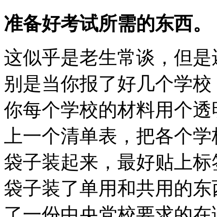
准备好考试所需的东西。
这似乎是老生常谈，但是
别是当你报了好几个学校
你每个学校的材料用个透
上一个清单表，把各个学
袋子装起来，最好贴上标
袋子装了单用和共用的东
了一份中央党校要求的在