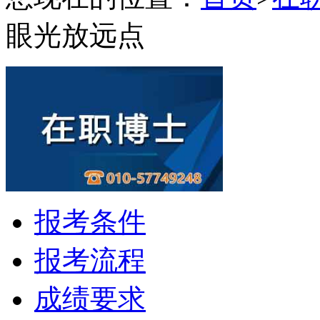
眼光放远点
报考条件
报考流程
成绩要求