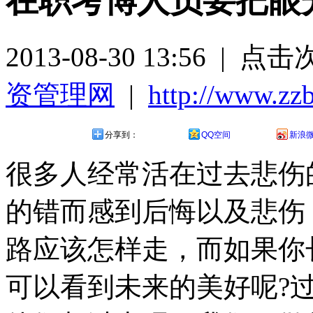
在职考博人员要把眼
2013-08-30 13:56 | 
资管理网
|
http://www.zzb
分享到：
QQ空间
新浪
很多人经常活在过去悲伤
的错而感到后悔以及悲伤
路应该怎样走，而如果你
可以看到未来的美好呢?