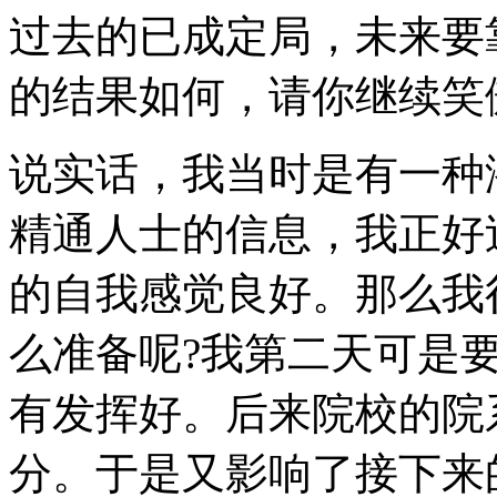
过去的已成定局，未来要
的结果如何，请你继续笑
说实话，我当时是有一种
精通人士的信息，我正好
的自我感觉良好。那么我
么准备呢?我第二天可是
有发挥好。后来院校的院
分。于是又影响了接下来