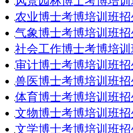
风景园林博士考博培训
农业博士考博培训班招
气象博士考博培训班招
社会工作博士考博培训
审计博士考博培训班招
兽医博士考博培训班招
体育博士考博培训班招
文物博士考博培训班招
文学博士考博培训班招