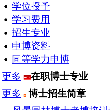
学位授予
学习费用
招生专业
申博资料
同等学力申博
更多
在职博士专业
更多
博士招生简章