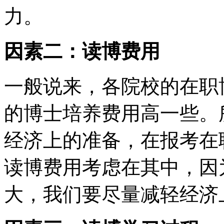
力。
因素二：读博费用
一般说来，各院校的在职
的博士培养费用高一些。
经济上的准备，在报考在
读博费用考虑在其中，因
大，我们要尽量减轻经济