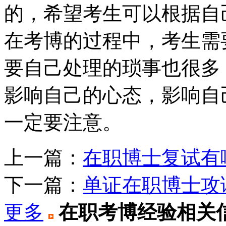
的，希望考生可以根据自
在考博的过程中，考生需
要自己处理的琐事也很多
影响自己的心态，影响自
一定要注意。
上一篇：
在职博士复试有
下一篇：
单证在职博士攻
更多
在职考博经验相关