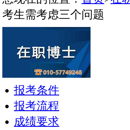
考生需考虑三个问题
报考条件
报考流程
成绩要求