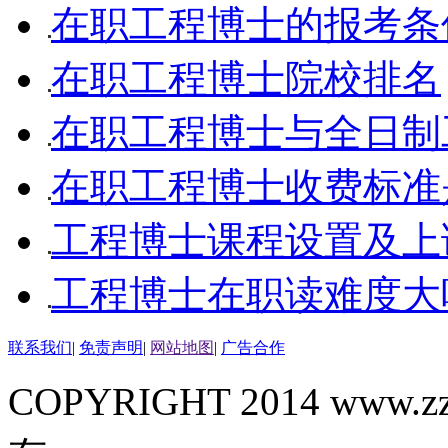
在职工程博士的报考条
在职工程博士院校排名
在职工程博士与全日制
在职工程博士收费标准
工程博士课程设置及上
工程博士在职读难度大
联系我们
|
免责声明
|
网站地图
|
广告合作
COPYRIGHT 2014 ww