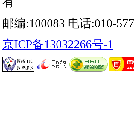
有
邮编:100083 电话:010-577
京ICP备13032266号-1