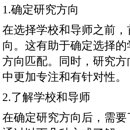
1.确定研究方向
在选择学校和导师之前，
向。这有助于确定选择的
方向匹配。同时，研究方
中更加专注和有针对性。
2.了解学校和导师
在确定研究方向后，需要