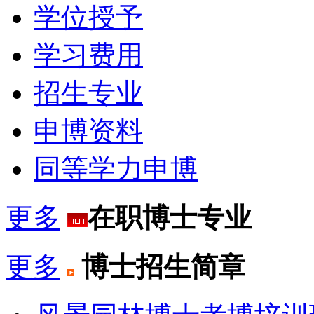
学位授予
学习费用
招生专业
申博资料
同等学力申博
更多
在职博士专业
更多
博士招生简章