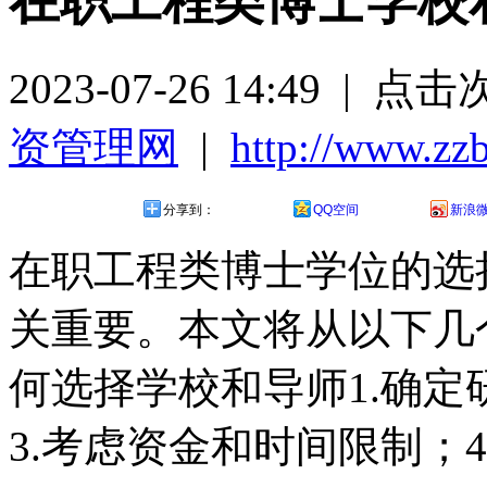
在职工程类博士学校
2023-07-26 14:49 | 
资管理网
|
http://www.zzb
分享到：
QQ空间
新浪
在职工程类博士学位的选
关重要。本文将从以下几
何选择学校和导师1.确定
3.考虑资金和时间限制；