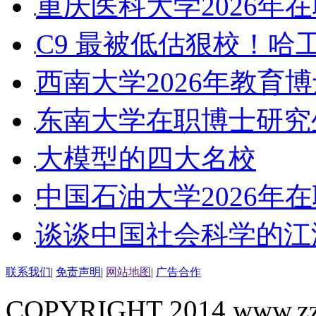
重庆医科大学2026年
C9 最被低估狠校！
西南大学2026年教育
东南大学在职博士研究
大模型的四大名校
中国石油大学2026年
谈谈中国社会科学的江
联系我们
|
免责声明
|
网站地图
|
广告合作
COPYRIGHT 2014 ww