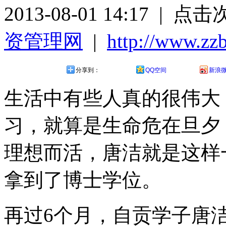
2013-08-01 14:17 | 
资管理网
|
http://www.zzb
分享到：
QQ空间
新浪
生活中有些人真的很伟大
习，就算是生命危在旦夕
理想而活，唐洁就是这样
拿到了博士学位。
再过6个月，自贡学子唐