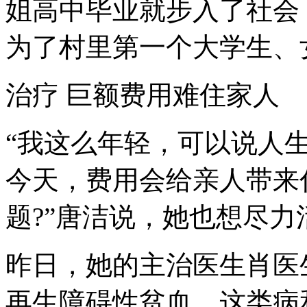
姐高中毕业就步入了社会
为了村里第一个大学生、
治疗 巨额费用难住家人
“我这么年轻，可以说人
今天，费用会给亲人带来
题?”唐洁说，她也想尽
昨日，她的主治医生肖医
再生障碍性贫血，这类病