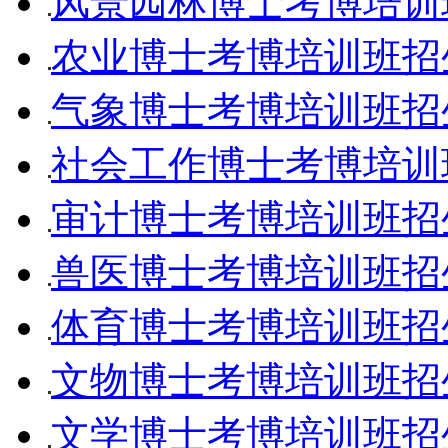
风景园林博士考博培训
农业博士考博培训班招
气象博士考博培训班招
社会工作博士考博培训
审计博士考博培训班招
兽医博士考博培训班招
体育博士考博培训班招
文物博士考博培训班招
文学博士考博培训班招