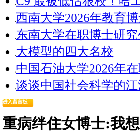
C9 最被低估狠校！
西南大学2026年教育
东南大学在职博士研究
大模型的四大名校
中国石油大学2026年
谈谈中国社会科学的江
进入留言板
重病绊住女博士:我