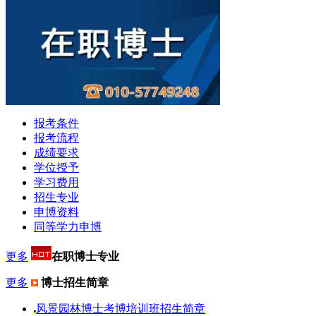
报考条件
报考流程
成绩要求
学位授予
学习费用
招生专业
申博资料
同等学力申博
更多
在职博士专业
更多
博士招生简章
风景园林博士考博培训班招生简章