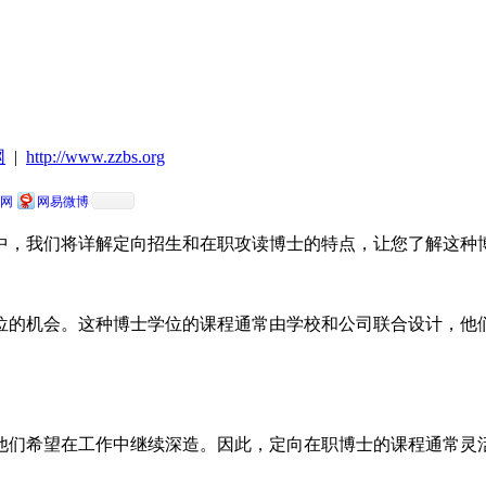
网
|
http://www.zzbs.org
网
网易微博
中，我们将详解定向招生和在职攻读博士的特点，让您了解这种
位的机会。这种博士学位的课程通常由学校和公司联合设计，他
他们希望在工作中继续深造。因此，定向在职博士的课程通常灵