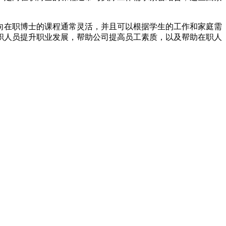
向在职博士的课程通常灵活，并且可以根据学生的工作和家庭需
职人员提升职业发展，帮助公司提高员工素质，以及帮助在职人