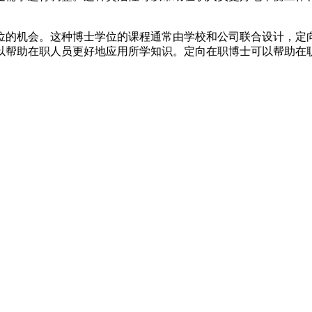
位的机会。这种博士学位的课程通常由学校和公司联合设计，定
以帮助在职人员更好地应用所学知识。定向在职博士可以帮助在