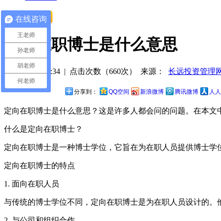
进入留言板
在线咨询
王老师
定向在职博士是什么意思
孙老师
胡老师
2024-04-03 22:34 | 点击次数（
660次） 来源：
长远投资管理
何老师
分享到：
QQ空间
新浪微博
腾讯微博
人人
定向在职博士是什么意思？这是许多人都会问的问题。在本文
什么是定向在职博士？
定向在职博士是一种博士学位，它旨在为在职人员提供博士学
定向在职博士的特点
1. 面向在职人员
与传统的博士学位不同，定向在职博士是为在职人员设计的。
2. 与公司和组织合作