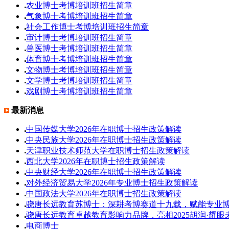
农业博士考博培训班招生简章
气象博士考博培训班招生简章
社会工作博士考博培训班招生简章
审计博士考博培训班招生简章
兽医博士考博培训班招生简章
体育博士考博培训班招生简章
文物博士考博培训班招生简章
文学博士考博培训班招生简章
戏剧博士考博培训班招生简章
最新消息
中国传媒大学2026年在职博士招生政策解读
中央民族大学2026年在职博士招生政策解读
天津职业技术师范大学在职博士招生政策解读
西北大学2026年在职博士招生政策解读
中央财经大学2026年在职博士招生政策解读
对外经济贸易大学2026年专业博士招生政策解读
中国政法大学2026年在职博士招生政策解读
骁唐长远教育苏博士：深耕考博赛道十九载，赋能专业
骁唐长远教育卓越教育影响力品牌，亮相2025胡润·耀眼
电商博士