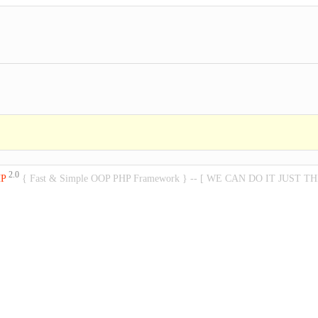
2.0
HP
{ Fast & Simple OOP PHP Framework } -- [ WE CAN DO IT JUST TH