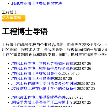
降低在职博士学费负担的方法
工程博士
进入留言板
工程博士导语
工程博士由高等学校与企业联合培养，由高等学校授予学位。
用的高端工程技术人才，是我国高等工程教育面临的一项重大
工作的重要制度创新和制度支撑。同时，也对丰富我国专业学
在职工程类博士学校和导师如何选择
2023-07-26
在职工程类博士招生条件及报名流程
2023-07-26
在职工程博士考核项目是什么
2023-07-26
在职工程博士认可度高吗
2023-07-26
土木工程在职博士学习需要多少年时间
2023-07-25
攻读信息工程在职博士学位的必备条件
2023-07-25
在职读工程博士要满足哪些条件
2023-07-25
同等学力博士是否等同于工程博士？
2023-07-25