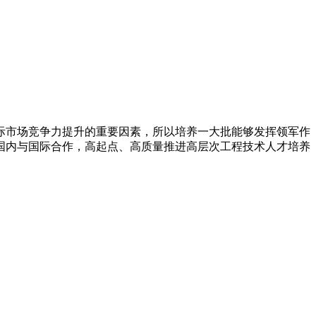
际市场竞争力提升的重要因素，所以培养一大批能够发挥领军作
国内与国际合作，高起点、高质量推进高层次工程技术人才培养