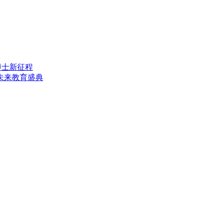
博士新征程
未来教育盛典