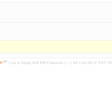
2.0
HP
{ Fast & Simple OOP PHP Framework } -- [ WE CAN DO IT JUST TH